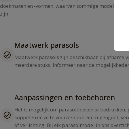
doekmaten en -vormen, waarvan sommige modellen dr
zijn.
Maatwerk parasols
Maatwerk parasols zijn beschikbaar bij afname v
meerdere stuks. Informeer naar de mogelijkheden
Aanpassingen en toebehoren
Het is mogelijk om parasoldoeken te bedrukken, 
koppelen en ze te voorzien van een regengoot, v
of verlichting. Bij elk parasolmodel in ons overzich