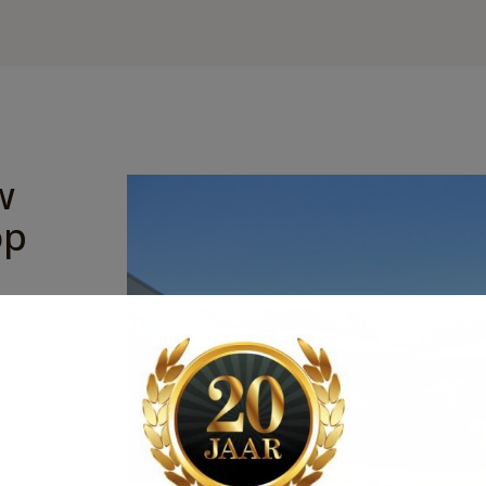
w
op
ro als
ructies en
arasol met
kbaar in
nd tegen
nde