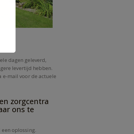
ele dagen geleverd,
ngere levertijd hebben.
 e-mail voor de actuele
 en zorgcentra
aar ons te
 een oplossing.