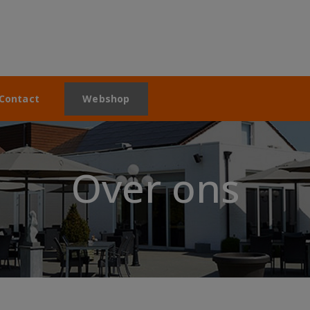
modal-check
Contact
Webshop
t
Webshop
Over ons