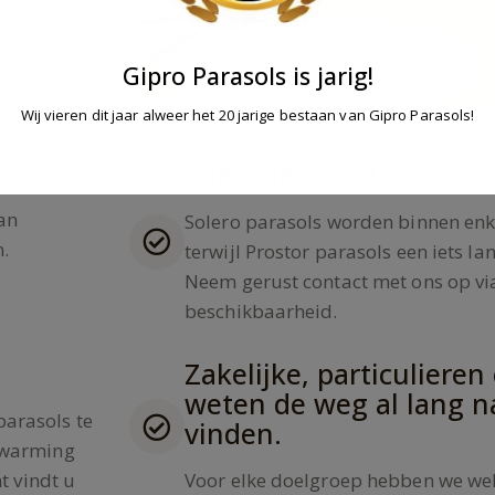
aaibaar
Gipro Parasols is jarig!
Wij vieren dit jaar alweer het 20 jarige bestaan van Gipro Parasols!
Snelle levering
an
Solero parasols worden binnen enk
.
terwijl Prostor parasols een iets la
Neem gerust contact met ons op via
beschikbaarheid.
Zakelijke, particulieren
weten de weg al lang n
parasols te
vinden.
erwarming
t vindt u
Voor elke doelgroep hebben we wel