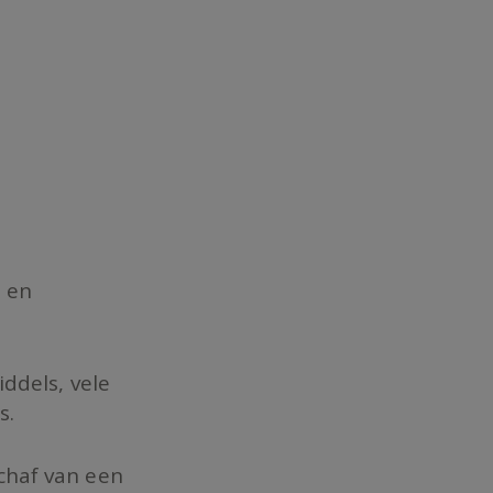
s en
iddels, vele
s.
chaf van een