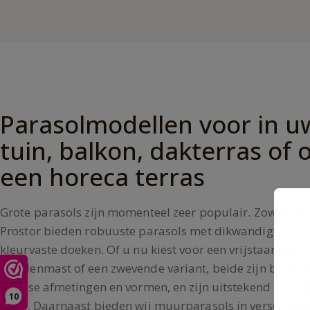
Parasolmodellen voor in u
tuin, balkon, dakterras of 
een horeca terras
Grote parasols zijn momenteel zeer populair. Zowel Sole
Prostor bieden robuuste parasols met dikwandige const
kleurvaste doeken. Of u nu kiest voor een vrijstaande p
middenmast of een zwevende variant, beide zijn beschi
diverse afmetingen en vormen, en zijn uitstekend besta
10
wind. Daarnaast bieden wij muurparasols in verschille